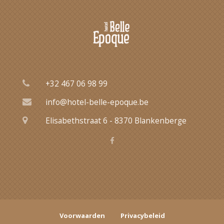
+32 467 06 98 99
info@hotel-belle-epoque.be
Elisabethstraat 6 - 8370 Blankenberge
F
a
c
e
b
o
o
k
Voorwaarden
Privacybeleid