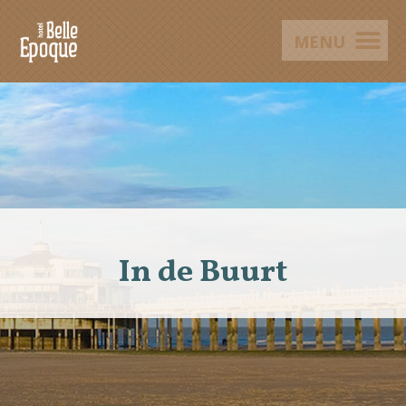
Ga
Men
naar
de
inhoud
In de Buurt